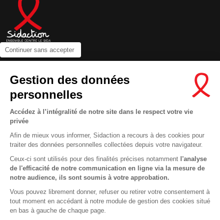
Continuer sans accepter
Contactez-nous
Gestion des données
Newsletter
personnelles
Nous suivre sur les réseaux :
Accédez à l’intégralité de notre site dans le respect votre vie
privée
Afin de mieux vous informer, Sidaction a recours à des cookies pour
traiter des données personnelles collectées depuis votre navigateur.
MENTIONS LÉGALES
Ceux-ci sont utilisés pour des finalités précises notamment
l'analyse
de l'efficacité de notre communication en ligne via la mesure de
CONDITIONS D’UTILISATION ET PROTECTION DES DONNÉES
notre audience, ils sont soumis à votre approbation.
COOKIES
Vous pouvez librement donner, refuser ou retirer votre consentement à
tout moment en accédant à notre module de gestion des cookies situé
This site uses cookies and gives you control over what you want to
en bas à gauche de chaque page.
activate
En savoir plus