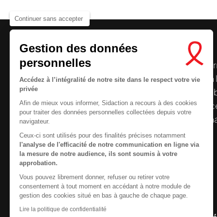
Continuer sans accepter
Gestion des données
personnelles
Le centre de ressources de
Sidaction
per
disposer de ressources francophones en 
Accédez à l’intégralité de notre site dans le respect votre vie
Nous cherchons le conte
privée
et gratuites sur le
VIH
/
sida
. À l’origine, 
Afin de mieux vous informer, Sidaction a recours à des cookies
la Plateforme ELSA, le Centre de ressourc
pour traiter des données personnelles collectées depuis votre
désormais gérée par Sidaction qui a souha
navigateur.
reprendre le pilotage.
Ceux-ci sont utilisés pour des finalités précises notamment
l'analyse de l'efficacité de notre communication en ligne via
la mesure de notre audience, ils sont soumis à votre
approbation.
Vous pouvez librement donner, refuser ou retirer votre
Contactez-nous
consentement à tout moment en accédant à notre module de
gestion des cookies situé en bas à gauche de chaque page.
Newsletter
Lire la politique de confidentialité
Nous suivre sur les r