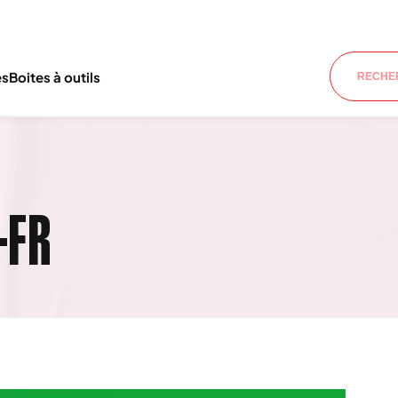
es
Boites à outils
-FR