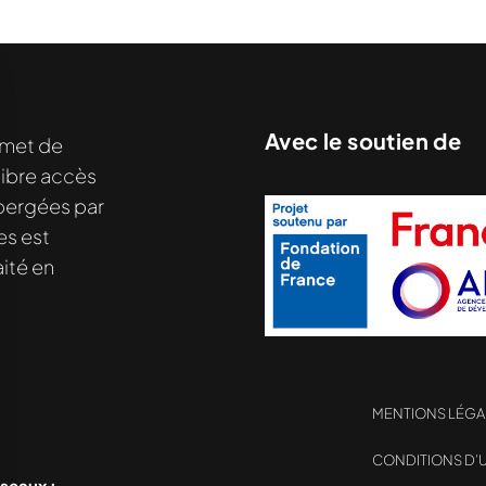
Avec le soutien de
met de
libre accès
nu demandé....
hébergées par
es est
ité en
MENTIONS LÉGA
CONDITIONS D’U
éseaux :