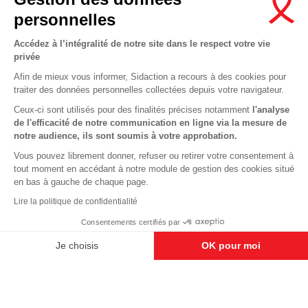
Newsletter
personnelles
Nous suivre sur les réseaux :
Accédez à l’intégralité de notre site dans le respect votre vie
privée
Afin de mieux vous informer, Sidaction a recours à des cookies pour
traiter des données personnelles collectées depuis votre navigateur.
MENTIONS LÉGALES
Ceux-ci sont utilisés pour des finalités précises notamment
l'analyse
de l'efficacité de notre communication en ligne via la mesure de
CONDITIONS D’UTILISATION ET PROTECTION DES DONNÉES
notre audience, ils sont soumis à votre approbation.
COOKIES
Vous pouvez librement donner, refuser ou retirer votre consentement à
tout moment en accédant à notre module de gestion des cookies situé
This site uses cookies and gives you control over what you want to
en bas à gauche de chaque page.
activate
En savoir plus
Lire la politique de confidentialité
OK, ACCEPT ALL
DENY ALL COOKIES
Consentements certifiés par
PERSONALIZE
Je choisis
OK pour moi
Axeptio consent
Plateforme de Gestion du Consentement : Personnalisez vos O
Notre plateforme vous permet d'adapter et de gérer vos paramètr