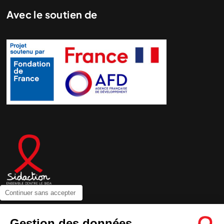
Avec le soutien de
Continuer sans accepter
Contactez-nous
Gestion des données