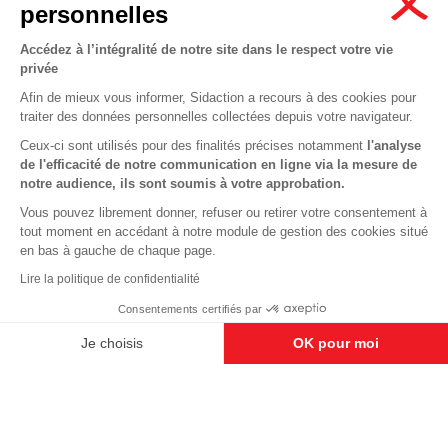
personnelles
Accédez à l’intégralité de notre site dans le respect votre vie
privée
Contactez-nous
Afin de mieux vous informer, Sidaction a recours à des cookies pour
traiter des données personnelles collectées depuis votre navigateur.
Newsletter
Ceux-ci sont utilisés pour des finalités précises notamment
l'analyse
Nous suivre sur les réseaux :
de l'efficacité de notre communication en ligne via la mesure de
notre audience, ils sont soumis à votre approbation.
Vous pouvez librement donner, refuser ou retirer votre consentement à
tout moment en accédant à notre module de gestion des cookies situé
This site uses cookies and gives you control over what you want to
en bas à gauche de chaque page.
activate
En savoir plus
MENTIONS LÉGALES
Lire la politique de confidentialité
OK, ACCEPT ALL
DENY ALL COOKIES
CONDITIONS D’UTILISATION ET PROTECTION DES DONNÉES
Consentements certifiés par
COOKIES
PERSONALIZE
Je choisis
OK pour moi
Axeptio consent
Plateforme de Gestion du Consentement : Personnalisez vos O
Notre plateforme vous permet d'adapter et de gérer vos paramètr