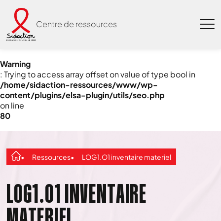
Centre de ressources
Warning
: Trying to access array offset on value of type bool in
/home/sidaction-ressources/www/wp-
content/plugins/elsa-plugin/utils/seo.php
on line
80
Ressources
LOG1.O1 inventaire materiel
LOG1.O1 INVENTAIRE
MATERIEL