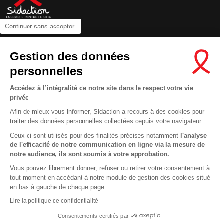
Continuer sans accepter
Contactez-nous
Gestion des données
Newsletter
personnelles
Nous suivre sur les réseaux :
Accédez à l’intégralité de notre site dans le respect votre vie
privée
Afin de mieux vous informer, Sidaction a recours à des cookies pour
traiter des données personnelles collectées depuis votre navigateur.
MENTIONS LÉGALES
Ceux-ci sont utilisés pour des finalités précises notamment
l'analyse
de l'efficacité de notre communication en ligne via la mesure de
CONDITIONS D’UTILISATION ET PROTECTION DES DONNÉES
notre audience, ils sont soumis à votre approbation.
COOKIES
Vous pouvez librement donner, refuser ou retirer votre consentement à
tout moment en accédant à notre module de gestion des cookies situé
This site uses cookies and gives you control over what you want to
en bas à gauche de chaque page.
activate
En savoir plus
Lire la politique de confidentialité
OK, ACCEPT ALL
DENY ALL COOKIES
Consentements certifiés par