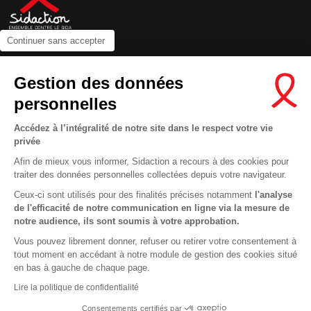
Continuer sans accepter
Contactez-nous
Gestion des données
Newsletter
personnelles
Nous suivre sur les réseaux :
Accédez à l’intégralité de notre site dans le respect votre vie
privée
Afin de mieux vous informer, Sidaction a recours à des cookies pour
traiter des données personnelles collectées depuis votre navigateur.
MENTIONS LÉGALES
Ceux-ci sont utilisés pour des finalités précises notamment
l'analyse
de l'efficacité de notre communication en ligne via la mesure de
CONDITIONS D’UTILISATION ET PROTECTION DES DONNÉES
notre audience, ils sont soumis à votre approbation.
COOKIES
Vous pouvez librement donner, refuser ou retirer votre consentement à
tout moment en accédant à notre module de gestion des cookies situé
This site uses cookies and gives you control over what you want to
en bas à gauche de chaque page.
activate
En savoir plus
Lire la politique de confidentialité
OK, ACCEPT ALL
DENY ALL COOKIES
Consentements certifiés par