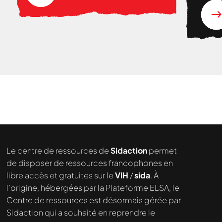
Nous cherchons le contenu
demandé....
Le centre de ressources de
Sidaction
permet
de disposer de ressources francophones en
libre accès et gratuites sur le
VIH
/
sida
. À
l’origine, hébergées par la Plateforme ELSA, le
Centre de ressources est désormais gérée par
Sidaction qui a souhaité en reprendre le