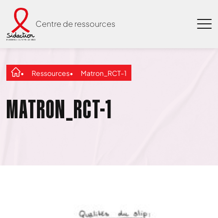
Centre de ressources
Ressources
Matron_RCT-1
MATRON_RCT-1