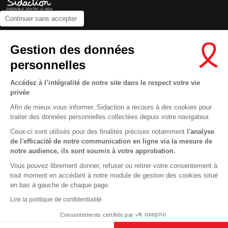
Continuer sans accepter
Contactez-nous
Gestion des données
Newsletter
personnelles
Nous suivre sur les réseaux :
Accédez à l’intégralité de notre site dans le respect votre vie
privée
Afin de mieux vous informer, Sidaction a recours à des cookies pour
traiter des données personnelles collectées depuis votre navigateur.
MENTIONS LÉGALES
Ceux-ci sont utilisés pour des finalités précises notamment
l'analyse
de l'efficacité de notre communication en ligne via la mesure de
CONDITIONS D’UTILISATION ET PROTECTION DES DONNÉES
notre audience, ils sont soumis à votre approbation.
COOKIES
Vous pouvez librement donner, refuser ou retirer votre consentement à
tout moment en accédant à notre module de gestion des cookies situé
This site uses cookies and gives you control over what you want to
en bas à gauche de chaque page.
activate
En savoir plus
Lire la politique de confidentialité
OK, ACCEPT ALL
DENY ALL COOKIES
Consentements certifiés par
PERSONALIZE