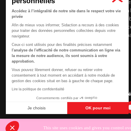
personnelles
Le centre de ressources de
Sidaction
per
disposer de ressources francophones en 
Accédez à l’intégralité de notre site dans le respect votre vie
privée
et gratuites sur le
VIH
/
sida
. À l’origine, 
Afin de mieux vous informer, Sidaction a recours à des cookies
la Plateforme ELSA, le Centre de ressourc
pour traiter des données personnelles collectées depuis votre
désormais gérée par Sidaction qui a souha
navigateur.
reprendre le pilotage.
Ceux-ci sont utilisés pour des finalités précises notamment
l'analyse de l'efficacité de notre communication en ligne via
la mesure de notre audience, ils sont soumis à votre
approbation.
Vous pouvez librement donner, refuser ou retirer votre
Contactez-nous
consentement à tout moment en accédant à notre module de
gestion des cookies situé en bas à gauche de chaque page.
Newsletter
Lire la politique de confidentialité
Nous suivre sur les r
Consentements certifiés par
Je choisis
OK pour moi
Axeptio consent
Plateforme de Gestion du Consentement : Personnali
Notre plateforme vous permet d'adapter et de gérer vo
This site uses cookies and gives you control ov