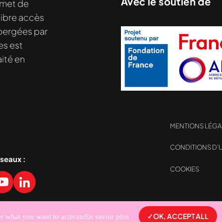
Avec le soutien de
met de
libre accès
hébergées par
es est
ité en
MENTIONS LÉGA
CONDITIONS D’U
éseaux :
COOKIES
sez vos Options
s paramètres de confidentialité, en garantissant la con
OK, ACCEPT ALL
er what you want to activate
En savoir plus