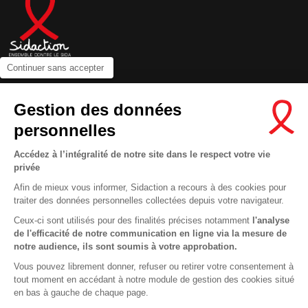
Continuer sans accepter
Contactez-nous
Gestion des données
Newsletter
personnelles
Nous suivre sur les réseaux :
Accédez à l’intégralité de notre site dans le respect votre vie
privée
Afin de mieux vous informer, Sidaction a recours à des cookies pour
traiter des données personnelles collectées depuis votre navigateur.
MENTIONS LÉGALES
Ceux-ci sont utilisés pour des finalités précises notamment
l'analyse
de l'efficacité de notre communication en ligne via la mesure de
CONDITIONS D’UTILISATION ET PROTECTION DES DONNÉES
notre audience, ils sont soumis à votre approbation.
COOKIES
Vous pouvez librement donner, refuser ou retirer votre consentement à
tout moment en accédant à notre module de gestion des cookies situé
This site uses cookies and gives you control over what you want to
en bas à gauche de chaque page.
activate
En savoir plus