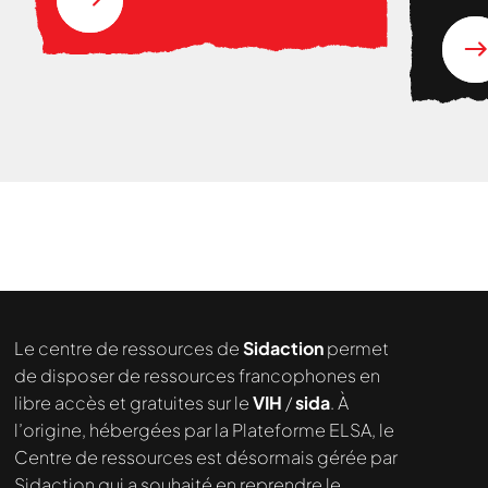
Le centre de ressources de
Sidaction
permet
de disposer de ressources francophones en
libre accès et gratuites sur le
VIH
/
sida
. À
Nous cherchons le contenu
l’origine, hébergées par la Plateforme ELSA, le
demandé....
Centre de ressources est désormais gérée par
Sidaction qui a souhaité en reprendre le