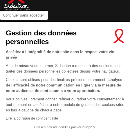
Continuer sans accepter
Contactez-nous
Gestion des données
Newsletter
personnelles
Nous suivre sur les réseaux :
Accédez à l’intégralité de notre site dans le respect votre vie
privée
Afin de mieux vous informer, Sidaction a recours à des cookies pour
traiter des données personnelles collectées depuis votre navigateur.
MENTIONS LÉGALES
Ceux-ci sont utilisés pour des finalités précises notamment
l'analyse
de l'efficacité de notre communication en ligne via la mesure de
CONDITIONS D’UTILISATION ET PROTECTION DES DONNÉES
notre audience, ils sont soumis à votre approbation.
COOKIES
Vous pouvez librement donner, refuser ou retirer votre consentement à
tout moment en accédant à notre module de gestion des cookies situé
This site uses cookies and gives you control over what you want to
en bas à gauche de chaque page.
activate
En savoir plus
Lire la politique de confidentialité
OK, ACCEPT ALL
DENY ALL COOKIES
Consentements certifiés par