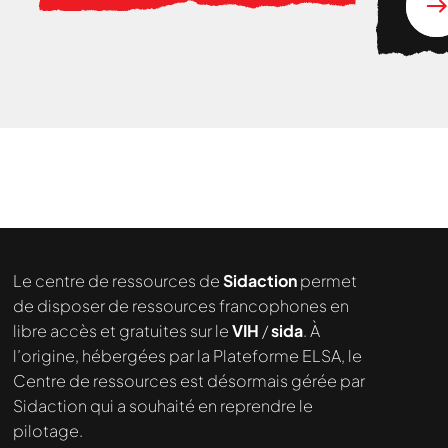
Le centre de ressources de
Sidaction
permet
Nous cherchons le contenu
de disposer de ressources francophones en
demandé....
libre accès et gratuites sur le
VIH
/
sida
. À
l’origine, hébergées par la Plateforme ELSA, le
Centre de ressources est désormais gérée par
Sidaction qui a souhaité en reprendre le
pilotage.