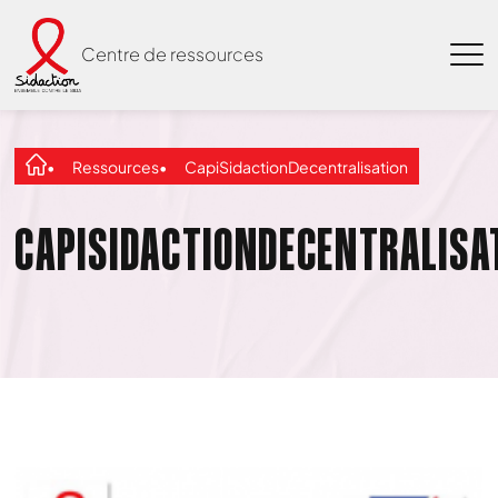
Centre de ressources
Ressources
CapiSidactionDecentralisation
CAPISIDACTIONDECENTRALISA