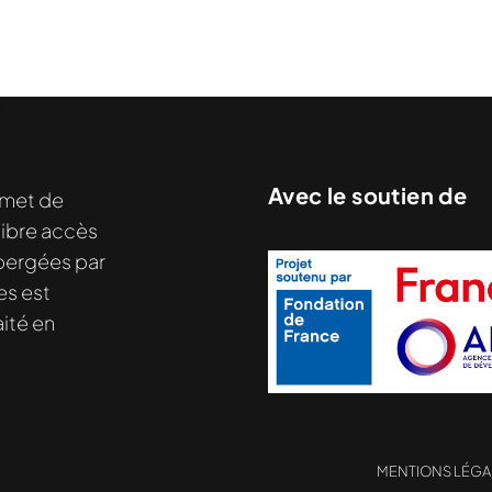
Avec le soutien de
met de
libre accès
hébergées par
es est
ité en
MENTIONS LÉGA