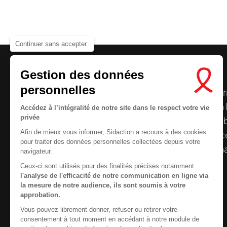
Continuer sans accepter
Gestion des données
personnelles
Le centre de ressources de
Sidaction
per
disposer de ressources francophones en 
Accédez à l’intégralité de notre site dans le respect votre vie
privée
et gratuites sur le
VIH
/
sida
. À l’origine, 
Afin de mieux vous informer, Sidaction a recours à des cookies
la Plateforme ELSA, le Centre de ressourc
pour traiter des données personnelles collectées depuis votre
désormais gérée par Sidaction qui a souha
navigateur.
reprendre le pilotage.
Ceux-ci sont utilisés pour des finalités précises notamment
l'analyse de l'efficacité de notre communication en ligne via
la mesure de notre audience, ils sont soumis à votre
approbation.
Vous pouvez librement donner, refuser ou retirer votre
Contactez-nous
consentement à tout moment en accédant à notre module de