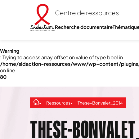
Centre de ressources
Recherche documentaire
Thématiqu
Warning
: Trying to access array offset on value of type bool in
/home/sidaction-ressources/www/wp-content/plugins/e
on line
80
Ressources
These-Bonvalet_2014
THESE-BONVALET