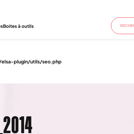
es
Boites à outils
lsa-plugin/utils/seo.php
_2014