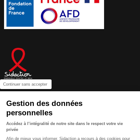
Continuer sans accepter
Contactez-nous
Gestion des données
Newsletter
personnelles
Nous suivre sur les réseaux :
Accédez à l’intégralité de notre site dans le respect votre vie
privée
Afin de mieux vous informer, Sidaction a recours à des cookies pour