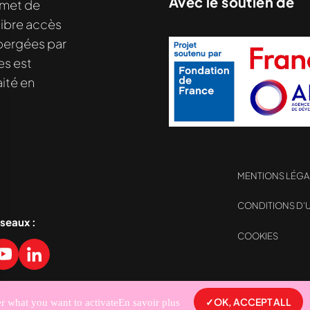
Avec le soutien de
met de
libre accès
hébergées par
es est
ité en
MENTIONS LÉGA
CONDITIONS D’U
éseaux :
COOKIES
sez vos Options
s paramètres de confidentialité, en garantissant la con
OK, ACCEPT ALL
er what you want to activate
En savoir plus