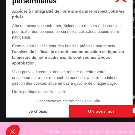
personnelles
Le centre de ressources de
Sidaction
per
disposer de ressources francophones en 
Accédez à l’intégralité de notre site dans le respect votre vie
privée
et gratuites sur le
VIH
/
sida
. À l’origine, 
Afin de mieux vous informer, Sidaction a recours à des cookies
la Plateforme ELSA, le Centre de ressourc
pour traiter des données personnelles collectées depuis votre
désormais gérée par Sidaction qui a souha
navigateur.
reprendre le pilotage.
Ceux-ci sont utilisés pour des finalités précises notamment
l'analyse de l'efficacité de notre communication en ligne via
la mesure de notre audience, ils sont soumis à votre
approbation.
Vous pouvez librement donner, refuser ou retirer votre
Contactez-nous
consentement à tout moment en accédant à notre module de
gestion des cookies situé en bas à gauche de chaque page.
Newsletter
Lire la politique de confidentialité
Nous suivre sur les r
Consentements certifiés par
Je choisis
OK pour moi
Axeptio consent
Plateforme de Gestion du Consentement : Personnali
Notre plateforme vous permet d'adapter et de gérer vo
This site uses cookies and gives you control ov