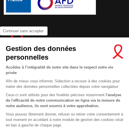
Continuer sans accepter
Gestion des données
personnelles
Accédez à l’intégralité de notre site dans le respect votre vie
privée
Contactez-nous
Afin de mieux vous informer, Sidaction a recours à des cookies pour
Newsletter
traiter des données personnelles collectées depuis votre navigateur.
Nous suivre sur les réseaux :
Ceux-ci sont utilisés pour des finalités précises notamment
l'analyse
de l'efficacité de notre communication en ligne via la mesure de
notre audience, ils sont soumis à votre approbation.
Vous pouvez librement donner, refuser ou retirer votre consentement à
tout moment en accédant à notre module de gestion des cookies situé
This site uses cookies and gives you control over what you want to
en bas à gauche de chaque page.
activate
En savoir plus