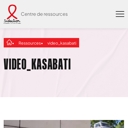
Centre de ressources
Ressources
video_kasabati
VIDEO_KASABATI