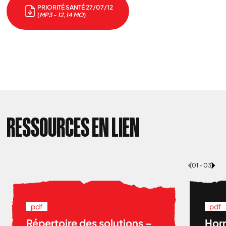
PRIORITÉ SANTÉ 27/07/12
(
MP3 - 12,14 MO
)
RESSOURCES EN LIEN
01 - 03
pdf
pdf
Répertoire des solutions –
Hor