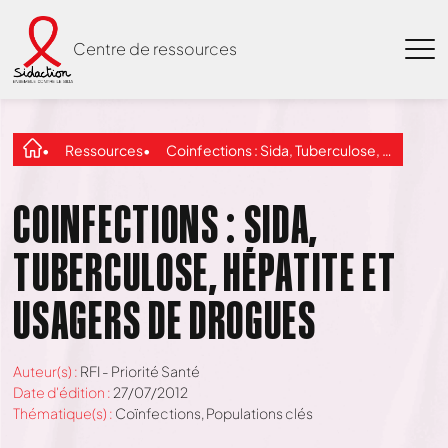
Centre de ressources
Ressources
Coinfections : Sida, Tuberculose, Hépatite et usagers de drogues
COINFECTIONS : SIDA,
TUBERCULOSE, HÉPATITE ET
USAGERS DE DROGUES
Auteur(s) :
RFI - Priorité Santé
Date d'édition :
27/07/2012
Thématique(s) :
Coïnfections
,
Populations clés