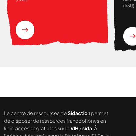
(ASU)
Nous cherchons le contenu
demandé....
Le centre de ressources de
Sidaction
permet
de disposer de ressources francophones en
libre accès et gratuites sur le
VIH
/
sida
. À
l’origine, hébergées par la Plateforme ELSA, le