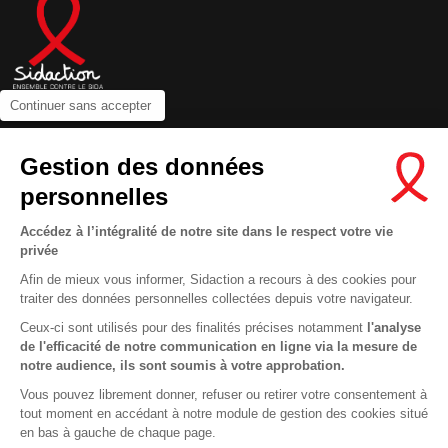
Continuer sans accepter
Contactez-nous
Gestion des données
Newsletter
personnelles
Nous suivre sur les réseaux :
Accédez à l’intégralité de notre site dans le respect votre vie
privée
Afin de mieux vous informer, Sidaction a recours à des cookies pour
traiter des données personnelles collectées depuis votre navigateur.
MENTIONS LÉGALES
Ceux-ci sont utilisés pour des finalités précises notamment
l'analyse
de l'efficacité de notre communication en ligne via la mesure de
CONDITIONS D’UTILISATION ET PROTECTION DES DONNÉES
notre audience, ils sont soumis à votre approbation.
COOKIES
Vous pouvez librement donner, refuser ou retirer votre consentement à
tout moment en accédant à notre module de gestion des cookies situé
This site uses cookies and gives you control over what you want to
en bas à gauche de chaque page.
activate
En savoir plus