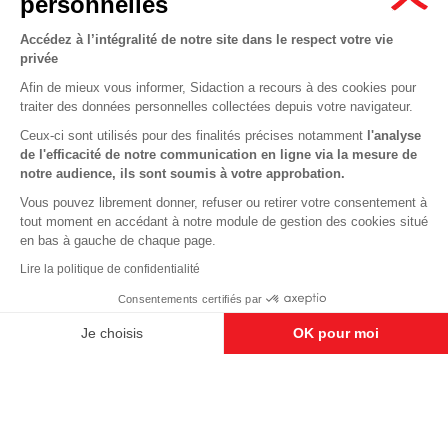
personnelles
Nous suivre sur les réseaux :
Accédez à l’intégralité de notre site dans le respect votre vie
privée
Afin de mieux vous informer, Sidaction a recours à des cookies pour
traiter des données personnelles collectées depuis votre navigateur.
MENTIONS LÉGALES
Ceux-ci sont utilisés pour des finalités précises notamment
l'analyse
de l'efficacité de notre communication en ligne via la mesure de
CONDITIONS D’UTILISATION ET PROTECTION DES DONNÉES
notre audience, ils sont soumis à votre approbation.
COOKIES
Vous pouvez librement donner, refuser ou retirer votre consentement à
tout moment en accédant à notre module de gestion des cookies situé
This site uses cookies and gives you control over what you want to
en bas à gauche de chaque page.
activate
En savoir plus
Lire la politique de confidentialité
OK, ACCEPT ALL
DENY ALL COOKIES
Consentements certifiés par
PERSONALIZE
Je choisis
OK pour moi
Axeptio consent
Plateforme de Gestion du Consentement : Personnalisez vos O
Notre plateforme vous permet d'adapter et de gérer vos paramètr