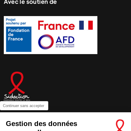
Avec le soutien de
Continuer sans accepter
Contactez-nous
Gestion des données
Newsletter