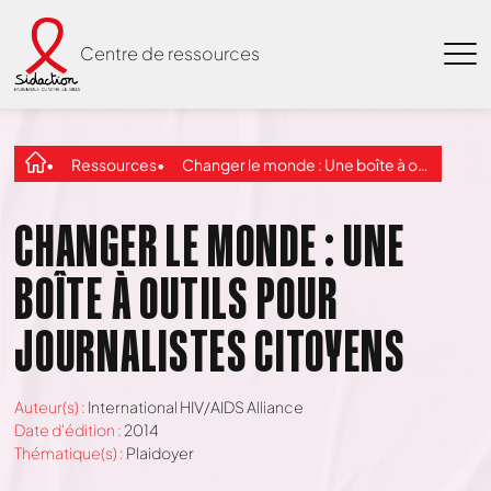
Centre de ressources
Ressources
Changer le monde : Une boîte à outils pour journalistes citoyens
CHANGER LE MONDE : UNE
BOÎTE À OUTILS POUR
JOURNALISTES CITOYENS
Auteur(s) :
International HIV/AIDS Alliance
Date d'édition :
2014
Thématique(s) :
Plaidoyer