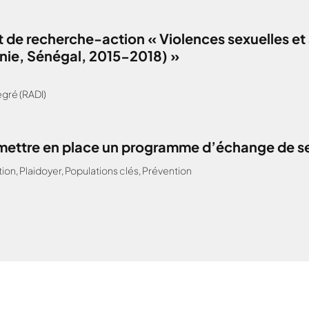
 de recherche-action « Violences sexuelles et 
anie, Sénégal, 2015-2018) »
gré (RADI)
: mettre en place un programme d’échange de s
tion
,
Plaidoyer
,
Populations clés
,
Prévention