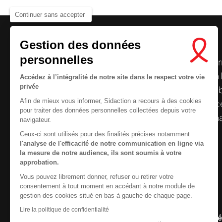
Continuer sans accepter
Gestion des données
personnelles
Le centre de ressources de
Sidaction
per
disposer de ressources francophones en 
Accédez à l’intégralité de notre site dans le respect votre vie
Nous cherchons le conte
privée
et gratuites sur le
VIH
/
sida
. À l’origine, 
Afin de mieux vous informer, Sidaction a recours à des cookies
la Plateforme ELSA, le Centre de ressourc
pour traiter des données personnelles collectées depuis votre
désormais gérée par Sidaction qui a souha
navigateur.
reprendre le pilotage.
Ceux-ci sont utilisés pour des finalités précises notamment
l'analyse de l'efficacité de notre communication en ligne via
la mesure de notre audience, ils sont soumis à votre
approbation.
Vous pouvez librement donner, refuser ou retirer votre
Contactez-nous
consentement à tout moment en accédant à notre module de
gestion des cookies situé en bas à gauche de chaque page.
Newsletter
Lire la politique de confidentialité
Nous suivre sur les r