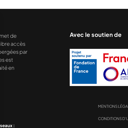
Avec le soutien de
met de
libre accès
nu demandé....
hébergées par
es est
ité en
MENTIONS LÉGA
CONDITIONS D’U
éseaux :