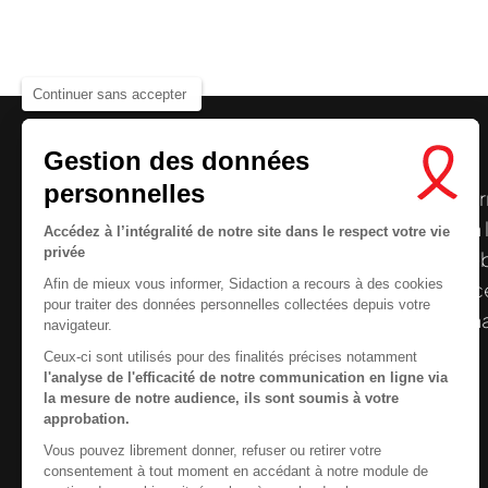
Continuer sans accepter
Gestion des données
personnelles
Le centre de ressources de
Sidaction
per
disposer de ressources francophones en 
Accédez à l’intégralité de notre site dans le respect votre vie
privée
et gratuites sur le
VIH
/
sida
. À l’origine, 
Afin de mieux vous informer, Sidaction a recours à des cookies
la Plateforme ELSA, le Centre de ressourc
pour traiter des données personnelles collectées depuis votre
désormais gérée par Sidaction qui a souha
navigateur.
reprendre le pilotage.
Ceux-ci sont utilisés pour des finalités précises notamment
l'analyse de l'efficacité de notre communication en ligne via
la mesure de notre audience, ils sont soumis à votre
approbation.
Vous pouvez librement donner, refuser ou retirer votre
Contactez-nous
consentement à tout moment en accédant à notre module de