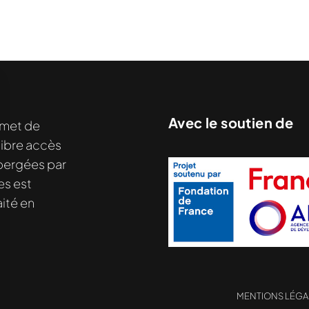
Avec le soutien de
met de
libre accès
hébergées par
es est
ité en
MENTIONS LÉGA