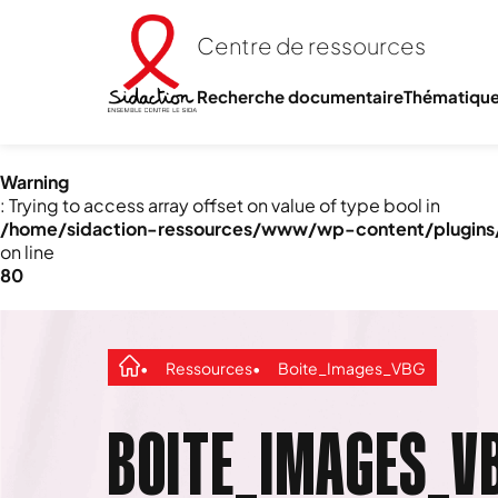
Centre de ressources
Recherche documentaire
Thématiqu
Warning
: Trying to access array offset on value of type bool in
/home/sidaction-ressources/www/wp-content/plugins/e
on line
80
Ressources
Boite_Images_VBG
BOITE_IMAGES_V