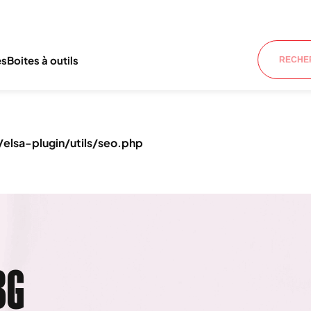
es
Boites à outils
lsa-plugin/utils/seo.php
BG