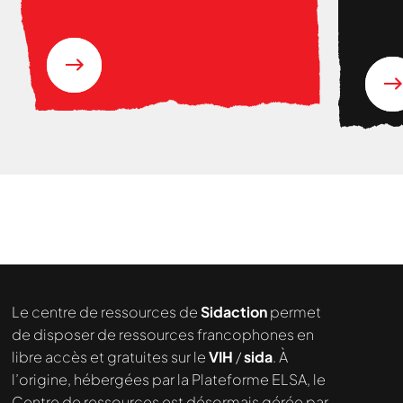
Sénégal, 2015-2018) »
Le centre de ressources de
Sidaction
permet
de disposer de ressources francophones en
libre accès et gratuites sur le
VIH
/
sida
. À
l’origine, hébergées par la Plateforme ELSA, le
Centre de ressources est désormais gérée par