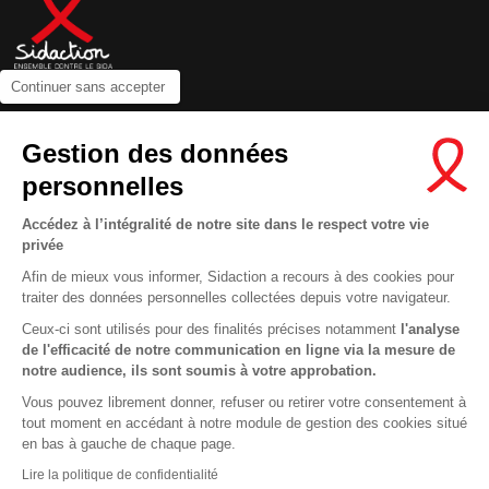
Continuer sans accepter
Contactez-nous
Gestion des données
Newsletter
personnelles
Nous suivre sur les réseaux :
Accédez à l’intégralité de notre site dans le respect votre vie
privée
Afin de mieux vous informer, Sidaction a recours à des cookies pour
traiter des données personnelles collectées depuis votre navigateur.
MENTIONS LÉGALES
Ceux-ci sont utilisés pour des finalités précises notamment
l'analyse
de l'efficacité de notre communication en ligne via la mesure de
CONDITIONS D’UTILISATION ET PROTECTION DES DONNÉES
notre audience, ils sont soumis à votre approbation.
COOKIES
Vous pouvez librement donner, refuser ou retirer votre consentement à
tout moment en accédant à notre module de gestion des cookies situé
This site uses cookies and gives you control over what you want to
en bas à gauche de chaque page.
activate
En savoir plus
Lire la politique de confidentialité