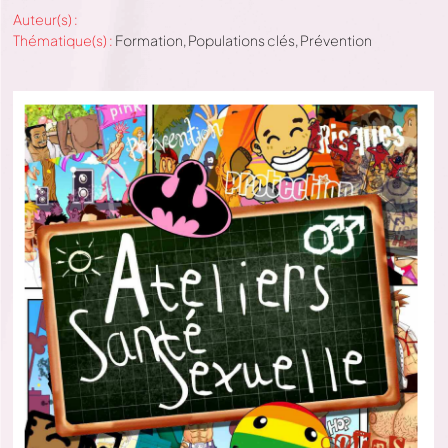
Auteur(s) :
Thématique(s) :
Formation
,
Populations clés
,
Prévention