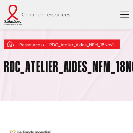
Centre de ressources
Ressources
RDC_Atelier_Aides_NFM_18Nov13_FINAL
RDC_ATELIER_AIDES_NFM_18N