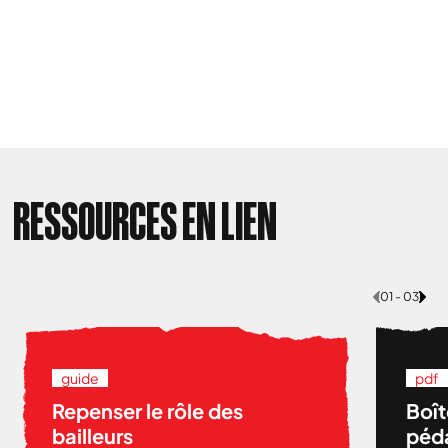
RESSOURCES EN LIEN
01 - 03
guide
pdf
Repenser le rôle des
Boît
bailleurs
péda