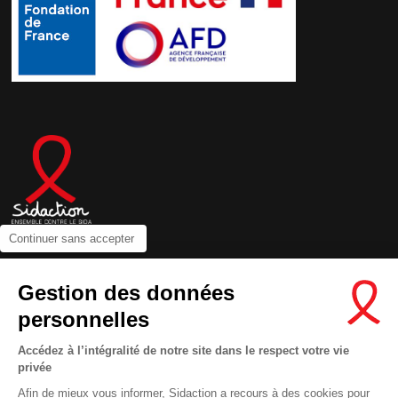
Continuer sans accepter
Contactez-nous
Gestion des données
Newsletter
personnelles
Nous suivre sur les réseaux :
Accédez à l’intégralité de notre site dans le respect votre vie
privée
Afin de mieux vous informer, Sidaction a recours à des cookies pour