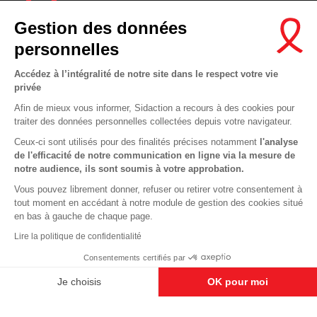
Gestion des données
personnelles
Accédez à l’intégralité de notre site dans le respect votre vie
privée
Contactez-nous
Afin de mieux vous informer, Sidaction a recours à des cookies pour
Newsletter
traiter des données personnelles collectées depuis votre navigateur.
Nous suivre sur les réseaux :
Ceux-ci sont utilisés pour des finalités précises notamment
l'analyse
de l'efficacité de notre communication en ligne via la mesure de
notre audience, ils sont soumis à votre approbation.
Vous pouvez librement donner, refuser ou retirer votre consentement à
tout moment en accédant à notre module de gestion des cookies situé
This site uses cookies and gives you control over what you want to
en bas à gauche de chaque page.
activate
En savoir plus
MENTIONS LÉGALES
Lire la politique de confidentialité
CONDITIONS D’UTILISATION ET PROTECTION DES DONNÉES
OK, ACCEPT ALL
DENY ALL COOKIES
Consentements certifiés par
COOKIES
PERSONALIZE
Je choisis
OK pour moi
Axeptio consent
Plateforme de Gestion du Consentement : Personnalisez vos O