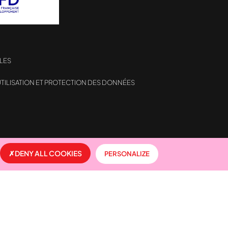
LES
TILISATION ET PROTECTION DES DONNÉES
formité avec les réglementations. Personnalisez vos préf
DENY ALL COOKIES
PERSONALIZE