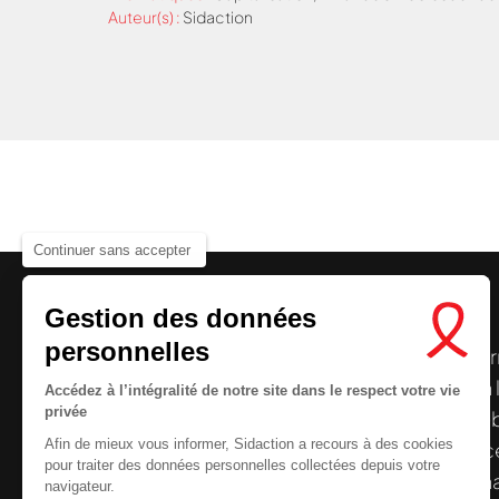
Auteur(s) :
Sidaction
Continuer sans accepter
Gestion des données
personnelles
Le centre de ressources de
Sidaction
per
disposer de ressources francophones en 
Accédez à l’intégralité de notre site dans le respect votre vie
privée
et gratuites sur le
VIH
/
sida
. À l’origine, 
Afin de mieux vous informer, Sidaction a recours à des cookies
la Plateforme ELSA, le Centre de ressourc
pour traiter des données personnelles collectées depuis votre
désormais gérée par Sidaction qui a souha
navigateur.