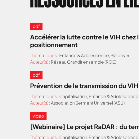
pdf
Accélérer la lutte contre le VIH che
positionnement
Thématiques :
Enfance & Adolescence
,
Plaidoyer
Auteur(s) :
Réseau Grandir ensemble (RGE)
pdf
Prévention de la transmission du VI
Thématiques :
Capitalisation
,
Enfance & Adolescence
Auteur(s) :
Association Serment Universel (ASU)
video
[Webinaire] Le projet RaDAR : du terr
Thématiques :
Capitalisation
,
Enfance & Adolescence