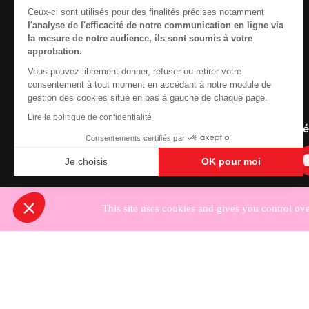
reprendre le pilotage.
Ceux-ci sont utilisés pour des finalités précises notamment
l'analyse de l'efficacité de notre communication en ligne via
Nous cherchons le conte
la mesure de notre audience, ils sont soumis à votre
approbation.
Vous pouvez librement donner, refuser ou retirer votre
Contactez-nous
consentement à tout moment en accédant à notre module de
gestion des cookies situé en bas à gauche de chaque page.
Newsletter
Lire la politique de confidentialité
Nous suivre sur les r
Consentements certifiés par
Je choisis
OK pour moi
Axeptio consent
Plateforme de Gestion du Consentement : Personnali
Notre plateforme vous permet d'adapter et de gérer vo
This site uses cookies and gives you control ov