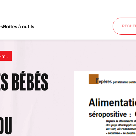
es
Boites à outils
au sud
S BÉBÉS
DU