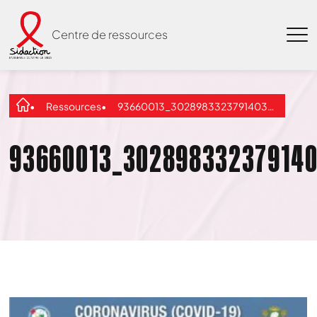
Centre de ressources
Ressources
93660013_3028983323791403_678461539774103552_o
93660013_302898332379140