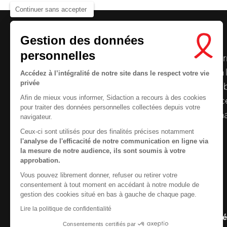
Continuer sans accepter
Gestion des données
personnelles
Le centre de ressources de
Sidaction
per
disposer de ressources francophones en 
Accédez à l’intégralité de notre site dans le respect votre vie
privée
et gratuites sur le
VIH
/
sida
. À l’origine, 
Afin de mieux vous informer, Sidaction a recours à des cookies
la Plateforme ELSA, le Centre de ressourc
pour traiter des données personnelles collectées depuis votre
désormais gérée par Sidaction qui a souha
navigateur.
reprendre le pilotage.
Ceux-ci sont utilisés pour des finalités précises notamment
l'analyse de l'efficacité de notre communication en ligne via
la mesure de notre audience, ils sont soumis à votre
approbation.
Vous pouvez librement donner, refuser ou retirer votre
Contactez-nous
consentement à tout moment en accédant à notre module de
gestion des cookies situé en bas à gauche de chaque page.
Nous cherchons le conte
Newsletter
Lire la politique de confidentialité
Nous suivre sur les r
Consentements certifiés par