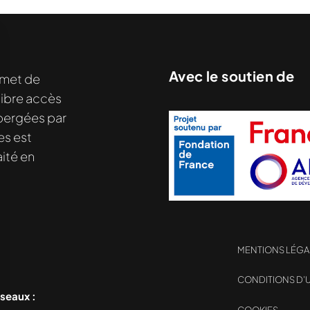
Avec le soutien de
met de
libre accès
hébergées par
es est
ité en
MENTIONS LÉGA
nu demandé....
CONDITIONS D’U
éseaux :