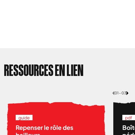
RESSOURCES EN LIEN
01 - 03
guide
pdf
Repenser le rôle des
Boît
bailleurs
péda