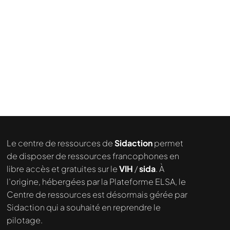
Le centre de ressources de
Sidaction
permet
de disposer de ressources francophones en
libre accès et gratuites sur le
VIH
/
sida
. À
l’origine, hébergées par la Plateforme ELSA, le
Centre de ressources est désormais gérée par
Sidaction qui a souhaité en reprendre le
pilotage.