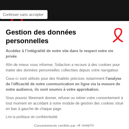
Continuer sans accepter
Gestion des données
personnelles
Accédez à l’intégralité de notre site dans le respect votre vie
privée
Contactez-nous
Afin de mieux vous informer, Sidaction a recours à des cookies pour
Newsletter
traiter des données personnelles collectées depuis votre navigateur.
Nous suivre sur les réseaux :
Ceux-ci sont utilisés pour des finalités précises notamment
l'analyse
de l'efficacité de notre communication en ligne via la mesure de
notre audience, ils sont soumis à votre approbation.
Vous pouvez librement donner, refuser ou retirer votre consentement à
tout moment en accédant à notre module de gestion des cookies situé
This site uses cookies and gives you control over what you want to
en bas à gauche de chaque page.
activate
En savoir plus
MENTIONS LÉGALES
Lire la politique de confidentialité
CONDITIONS D’UTILISATION ET PROTECTION DES DONNÉES
OK, ACCEPT ALL
DENY ALL COOKIES
Consentements certifiés par
COOKIES