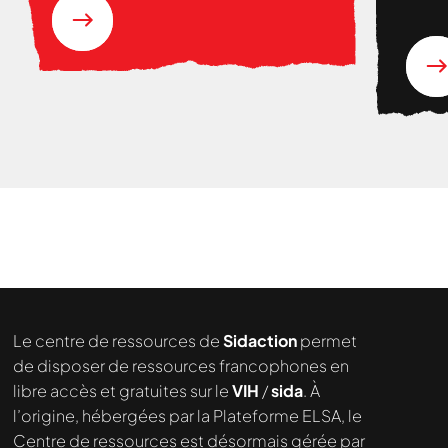
Séné
Le centre de ressources de
Sidaction
permet
de disposer de ressources francophones en
libre accès et gratuites sur le
VIH
/
sida
. À
Nous cherchons le contenu
l’origine, hébergées par la Plateforme ELSA, le
demandé....
Centre de ressources est désormais gérée par