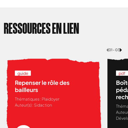
RESSOURCES EN LIEN
01 - 03
guide
pdf
Repenser le rôle des
Boît
bailleurs
péda
rech
Thématiques :
Plaidoyer
Viol
Auteur(s) :
Sidaction
Théma
accè
Auteur
femm
Dével
de l