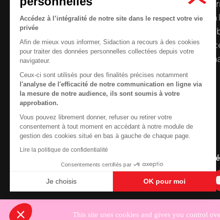
personnelles
Le centre de ressources de
Sidaction
per
disposer de ressources francophones en 
Accédez à l’intégralité de notre site dans le respect votre vie
privée
et gratuites sur le
VIH
/
sida
. À l’origine, 
Afin de mieux vous informer, Sidaction a recours à des cookies
la Plateforme ELSA, le Centre de ressourc
pour traiter des données personnelles collectées depuis votre
désormais gérée par Sidaction qui a souha
navigateur.
reprendre le pilotage.
Ceux-ci sont utilisés pour des finalités précises notamment
l'analyse de l'efficacité de notre communication en ligne via
la mesure de notre audience, ils sont soumis à votre
approbation.
Vous pouvez librement donner, refuser ou retirer votre
Contactez-nous
consentement à tout moment en accédant à notre module de
gestion des cookies situé en bas à gauche de chaque page.
Newsletter
Lire la politique de confidentialité
Nous suivre sur les r
Consentements certifiés par
Je choisis
OK pour moi
Axeptio consent
Plateforme de Gestion du Consentement : Personnali
Notre plateforme vous permet d'adapter et de gérer vo
This site uses cookies and gives you control ov