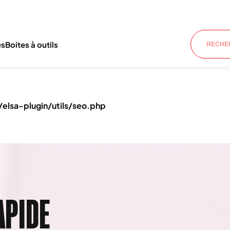
es
Boites à outils
lsa-plugin/utils/seo.php
APIDE