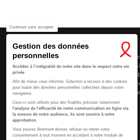
Continuer sans accepter
Gestion des données
personnelles
Le centre de ressources de
Sidaction
per
disposer de ressources francophones en 
Accédez à l’intégralité de notre site dans le respect votre vie
privée
et gratuites sur le
VIH
/
sida
. À l’origine, 
Afin de mieux vous informer, Sidaction a recours à des cookies
la Plateforme ELSA, le Centre de ressourc
pour traiter des données personnelles collectées depuis votre
désormais gérée par Sidaction qui a souha
navigateur.
reprendre le pilotage.
Ceux-ci sont utilisés pour des finalités précises notamment
l'analyse de l'efficacité de notre communication en ligne via
la mesure de notre audience, ils sont soumis à votre
approbation.
Vous pouvez librement donner, refuser ou retirer votre
Contactez-nous
consentement à tout moment en accédant à notre module de