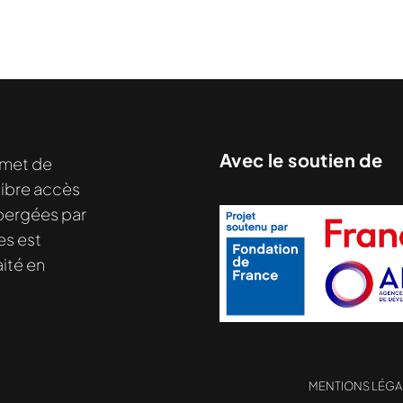
Avec le soutien de
met de
libre accès
hébergées par
es est
ité en
MENTIONS LÉGA