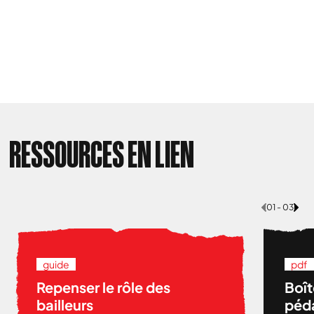
RESSOURCES EN LIEN
01 - 03
guide
pdf
Repenser le rôle des
Boît
bailleurs
péda