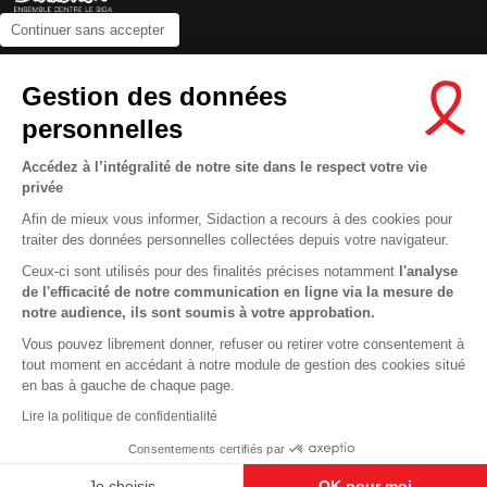
Continuer sans accepter
Contactez-nous
Gestion des données
Newsletter
personnelles
Nous suivre sur les réseaux :
Accédez à l’intégralité de notre site dans le respect votre vie
privée
Afin de mieux vous informer, Sidaction a recours à des cookies pour
traiter des données personnelles collectées depuis votre navigateur.
MENTIONS LÉGALES
Ceux-ci sont utilisés pour des finalités précises notamment
l'analyse
de l'efficacité de notre communication en ligne via la mesure de
CONDITIONS D’UTILISATION ET PROTECTION DES DONNÉES
notre audience, ils sont soumis à votre approbation.
COOKIES
Vous pouvez librement donner, refuser ou retirer votre consentement à
tout moment en accédant à notre module de gestion des cookies situé
This site uses cookies and gives you control over what you want to
en bas à gauche de chaque page.
activate
En savoir plus
Lire la politique de confidentialité
OK, ACCEPT ALL
DENY ALL COOKIES
Consentements certifiés par
PERSONALIZE
Je choisis
OK pour moi