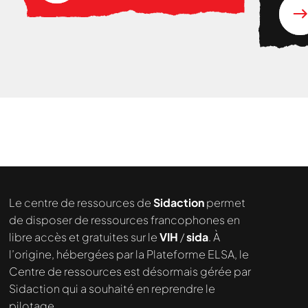
Le centre de ressources de
Sidaction
permet
de disposer de ressources francophones en
libre accès et gratuites sur le
VIH
/
sida
. À
l’origine, hébergées par la Plateforme ELSA, le
Centre de ressources est désormais gérée par
Sidaction qui a souhaité en reprendre le
pilotage.