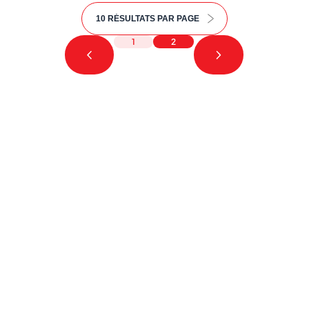
1
2
Nous cherchons le contenu
demandé....