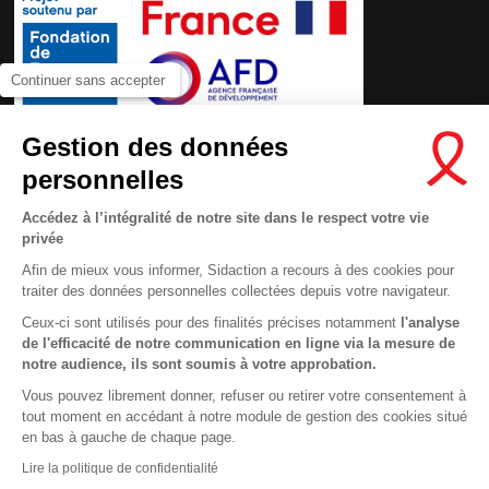
Continuer sans accepter
Gestion des données
personnelles
Accédez à l’intégralité de notre site dans le respect votre vie
privée
Afin de mieux vous informer, Sidaction a recours à des cookies pour
traiter des données personnelles collectées depuis votre navigateur.
Ceux-ci sont utilisés pour des finalités précises notamment
l'analyse
de l'efficacité de notre communication en ligne via la mesure de
Contactez-nous
notre audience, ils sont soumis à votre approbation.
Newsletter
Vous pouvez librement donner, refuser ou retirer votre consentement à
tout moment en accédant à notre module de gestion des cookies situé
Nous suivre sur les réseaux :
This site uses cookies and gives you control over what you want to
en bas à gauche de chaque page.
activate
En savoir plus
Lire la politique de confidentialité
OK, ACCEPT ALL
DENY ALL COOKIES