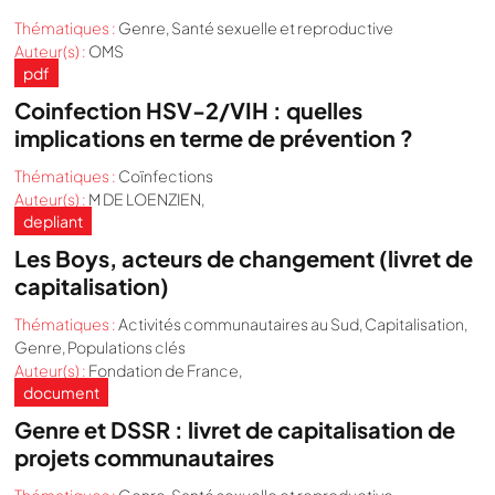
Thématiques :
Genre
,
Santé sexuelle et reproductive
Auteur(s) :
OMS
pdf
Coinfection HSV-2/VIH : quelles
implications en terme de prévention ?
Thématiques :
Coïnfections
Auteur(s) :
M DE LOENZIEN,
depliant
Les Boys, acteurs de changement (livret de
capitalisation)
Thématiques :
Activités communautaires au Sud
,
Capitalisation
,
Genre
,
Populations clés
Auteur(s) :
Fondation de France,
document
Genre et DSSR : livret de capitalisation de
projets communautaires