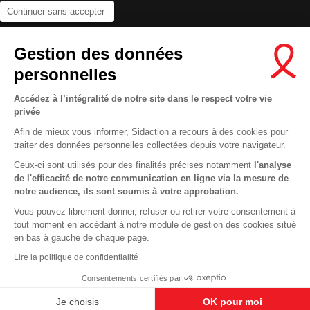
Continuer sans accepter
Contactez-nous
Gestion des données
Newsletter
personnelles
Nous suivre sur les réseaux :
Accédez à l’intégralité de notre site dans le respect votre vie
privée
Afin de mieux vous informer, Sidaction a recours à des cookies pour
traiter des données personnelles collectées depuis votre navigateur.
MENTIONS LÉGALES
Ceux-ci sont utilisés pour des finalités précises notamment
l'analyse
de l'efficacité de notre communication en ligne via la mesure de
CONDITIONS D’UTILISATION ET PROTECTION DES DONNÉES
notre audience, ils sont soumis à votre approbation.
COOKIES
Vous pouvez librement donner, refuser ou retirer votre consentement à
tout moment en accédant à notre module de gestion des cookies situé
This site uses cookies and gives you control over what you want to
en bas à gauche de chaque page.
activate
En savoir plus
Lire la politique de confidentialité
OK, ACCEPT ALL
DENY ALL COOKIES
Consentements certifiés par
PERSONALIZE
Je choisis
OK pour moi