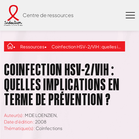
Centre de ressources
Ressources
Coinfection HSV-2/VIH : quelles implications en terme de prévention ?
COINFECTION HSV-2/VIH :
QUELLES IMPLICATIONS EN
TERME DE PRÉVENTION ?
Auteur(s) :
M DE LOENZIEN,
Date d'édition :
2008
Thématique(s) :
Coïnfections