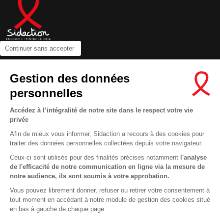
Continuer sans accepter
Contactez-nous
Gestion des données
Newsletter
personnelles
Nous suivre sur les réseaux :
Accédez à l’intégralité de notre site dans le respect votre vie
privée
Afin de mieux vous informer, Sidaction a recours à des cookies pour
traiter des données personnelles collectées depuis votre navigateur.
MENTIONS LÉGALES
Ceux-ci sont utilisés pour des finalités précises notamment
l'analyse
de l'efficacité de notre communication en ligne via la mesure de
CONDITIONS D’UTILISATION ET PROTECTION DES DONNÉES
notre audience, ils sont soumis à votre approbation.
COOKIES
Vous pouvez librement donner, refuser ou retirer votre consentement à
tout moment en accédant à notre module de gestion des cookies situé
This site uses cookies and gives you control over what you want to
en bas à gauche de chaque page.
activate
En savoir plus