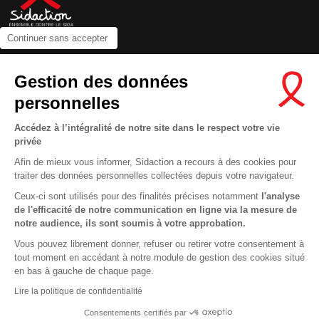
Continuer sans accepter
Contactez-nous
Gestion des données
Newsletter
personnelles
Nous suivre sur les réseaux :
Accédez à l’intégralité de notre site dans le respect votre vie
privée
Afin de mieux vous informer, Sidaction a recours à des cookies pour
traiter des données personnelles collectées depuis votre navigateur.
MENTIONS LÉGALES
Ceux-ci sont utilisés pour des finalités précises notamment
l'analyse
de l'efficacité de notre communication en ligne via la mesure de
CONDITIONS D’UTILISATION ET PROTECTION DES DONNÉES
notre audience, ils sont soumis à votre approbation.
COOKIES
Vous pouvez librement donner, refuser ou retirer votre consentement à
tout moment en accédant à notre module de gestion des cookies situé
This site uses cookies and gives you control over what you want to
en bas à gauche de chaque page.
activate
En savoir plus
Lire la politique de confidentialité
OK, ACCEPT ALL
DENY ALL COOKIES
Consentements certifiés par