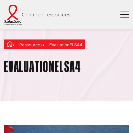
Centre de ressources
Ressources
EvaluationELSA4
EVALUATIONELSA4