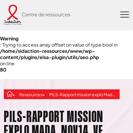
Centre de ressources
Warning
: Trying to access array offset on value of type bool in
/home/sidaction-ressources/www/wp-
content/plugins/elsa-plugin/utils/seo.php
on line
80
Ressources
PILS-Rapport mission explo Mada_nov14_VF
PILS-RAPPORT MISSION
EXPLO MADA_NOV14_VF