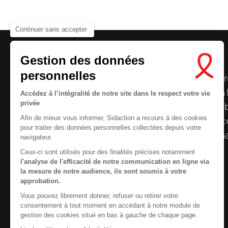
Continuer sans accepter
Gestion des données
personnelles
Le centre de ressources de
Sidaction
per
disposer de ressources francophones en 
Accédez à l’intégralité de notre site dans le respect votre vie
Nous cherchons le conte
privée
et gratuites sur le
VIH
/
sida
. À l’origine, 
Afin de mieux vous informer, Sidaction a recours à des cookies
la Plateforme ELSA, le Centre de ressourc
pour traiter des données personnelles collectées depuis votre
désormais gérée par Sidaction qui a souha
navigateur.
reprendre le pilotage.
Ceux-ci sont utilisés pour des finalités précises notamment
l'analyse de l'efficacité de notre communication en ligne via
la mesure de notre audience, ils sont soumis à votre
approbation.
Vous pouvez librement donner, refuser ou retirer votre
Contactez-nous
consentement à tout moment en accédant à notre module de
gestion des cookies situé en bas à gauche de chaque page.
Newsletter