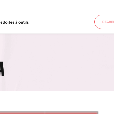
es
Boites à outils
A