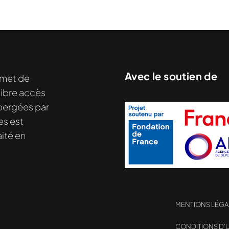
Avec le soutien de
met de
libre accès
nu demandé....
hébergées par
es est
ité en
MENTIONS LÉGA
CONDITIONS D’U