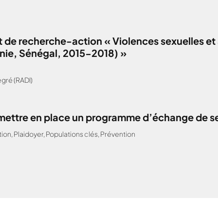
 de recherche-action « Violences sexuelles et 
anie, Sénégal, 2015-2018) »
gré (RADI)
: mettre en place un programme d’échange de s
tion
,
Plaidoyer
,
Populations clés
,
Prévention