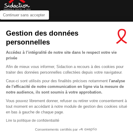
Continuer sans accepter
Contactez-nous
Gestion des données
Newsletter
personnelles
Nous suivre sur les réseaux :
Accédez à l’intégralité de notre site dans le respect votre vie
privée
Afin de mieux vous informer, Sidaction a recours à des cookies pour
traiter des données personnelles collectées depuis votre navigateur.
MENTIONS LÉGALES
Ceux-ci sont utilisés pour des finalités précises notamment
l'analyse
de l'efficacité de notre communication en ligne via la mesure de
CONDITIONS D’UTILISATION ET PROTECTION DES DONNÉES
notre audience, ils sont soumis à votre approbation.
COOKIES
Vous pouvez librement donner, refuser ou retirer votre consentement à
tout moment en accédant à notre module de gestion des cookies situé
This site uses cookies and gives you control over what you want to
en bas à gauche de chaque page.
activate
En savoir plus
Lire la politique de confidentialité
OK, ACCEPT ALL
DENY ALL COOKIES
Consentements certifiés par