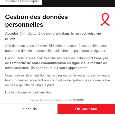
Continuer sans accepter
Contactez-nous
Gestion des données
Newsletter
personnelles
Nous suivre sur les réseaux :
Accédez à l’intégralité de notre site dans le respect votre vie
privée
Afin de mieux vous informer, Sidaction a recours à des cookies pour
traiter des données personnelles collectées depuis votre navigateur.
MENTIONS LÉGALES
Ceux-ci sont utilisés pour des finalités précises notamment
l'analyse
de l'efficacité de notre communication en ligne via la mesure de
CONDITIONS D’UTILISATION ET PROTECTION DES DONNÉES
notre audience, ils sont soumis à votre approbation.
COOKIES
Vous pouvez librement donner, refuser ou retirer votre consentement à
tout moment en accédant à notre module de gestion des cookies situé
This site uses cookies and gives you control over what you want to
en bas à gauche de chaque page.
activate
En savoir plus
Lire la politique de confidentialité
OK, ACCEPT ALL
DENY ALL COOKIES
Consentements certifiés par
PERSONALIZE
Je choisis
OK pour moi