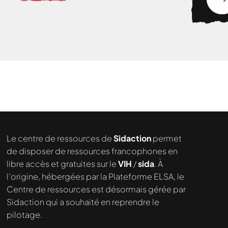
Nous cherchons le contenu
demandé....
Le centre de ressources de
Sidaction
permet
de disposer de ressources francophones en
libre accès et gratuites sur le
VIH
/
sida
. À
l’origine, hébergées par la Plateforme ELSA, le
Centre de ressources est désormais gérée par
Sidaction qui a souhaité en reprendre le
pilotage.