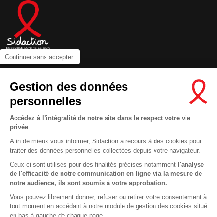
Continuer sans accepter
Contactez-nous
Gestion des données
Newsletter
personnelles
Nous suivre sur les réseaux :
Accédez à l’intégralité de notre site dans le respect votre vie
privée
Afin de mieux vous informer, Sidaction a recours à des cookies pour
traiter des données personnelles collectées depuis votre navigateur.
MENTIONS LÉGALES
Ceux-ci sont utilisés pour des finalités précises notamment
l'analyse
de l'efficacité de notre communication en ligne via la mesure de
CONDITIONS D’UTILISATION ET PROTECTION DES DONNÉES
notre audience, ils sont soumis à votre approbation.
COOKIES
Vous pouvez librement donner, refuser ou retirer votre consentement à
tout moment en accédant à notre module de gestion des cookies situé
This site uses cookies and gives you control over what you want to
en bas à gauche de chaque page.