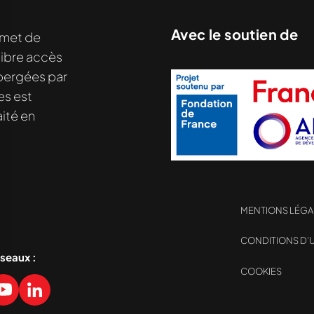
Avec le soutien de
met de
libre accès
hébergées par
es est
ité en
MENTIONS LÉGA
CONDITIONS D’U
nu demandé....
éseaux :
COOKIES