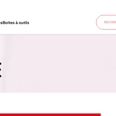
es
Boites à outils
E