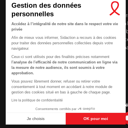
Gestion des données
personnelles
Le centre de ressources de
Sidaction
per
disposer de ressources francophones en 
Accédez à l’intégralité de notre site dans le respect votre vie
privée
et gratuites sur le
VIH
/
sida
. À l’origine, 
Afin de mieux vous informer, Sidaction a recours à des cookies
la Plateforme ELSA, le Centre de ressourc
pour traiter des données personnelles collectées depuis votre
désormais gérée par Sidaction qui a souha
navigateur.
reprendre le pilotage.
Ceux-ci sont utilisés pour des finalités précises notamment
l'analyse de l'efficacité de notre communication en ligne via
la mesure de notre audience, ils sont soumis à votre
approbation.
Vous pouvez librement donner, refuser ou retirer votre
Contactez-nous
consentement à tout moment en accédant à notre module de
gestion des cookies situé en bas à gauche de chaque page.
Newsletter
Lire la politique de confidentialité
Nous cherchons le conte
Nous suivre sur les r
Consentements certifiés par
Je choisis
OK pour moi
Axeptio consent