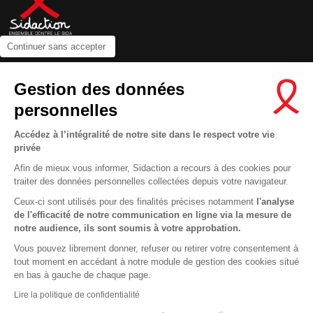
Continuer sans accepter
Contactez-nous
Gestion des données
Newsletter
personnelles
Nous suivre sur les réseaux :
Accédez à l’intégralité de notre site dans le respect votre vie
privée
Afin de mieux vous informer, Sidaction a recours à des cookies pour
traiter des données personnelles collectées depuis votre navigateur.
MENTIONS LÉGALES
Ceux-ci sont utilisés pour des finalités précises notamment
l'analyse
de l'efficacité de notre communication en ligne via la mesure de
CONDITIONS D’UTILISATION ET PROTECTION DES DONNÉES
notre audience, ils sont soumis à votre approbation.
COOKIES
Vous pouvez librement donner, refuser ou retirer votre consentement à
tout moment en accédant à notre module de gestion des cookies situé
This site uses cookies and gives you control over what you want to
en bas à gauche de chaque page.
activate
En savoir plus
Lire la politique de confidentialité
OK, ACCEPT ALL
DENY ALL COOKIES