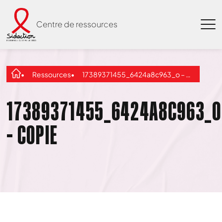
Centre de ressources
Ressources
17389371455_6424a8c963_o – Copie
17389371455_6424A8C963_O
– COPIE