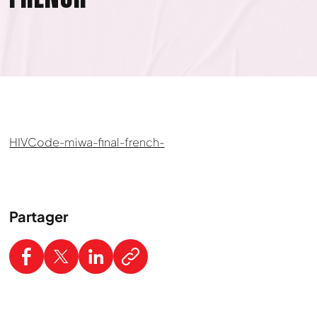
HIVCode-miwa-final-french-
Partager