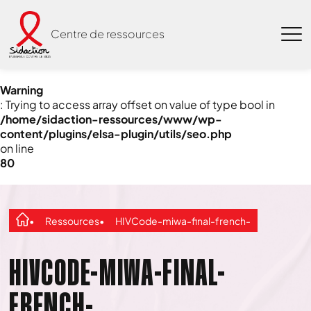
Centre de ressources
Warning
: Trying to access array offset on value of type bool in
/home/sidaction-ressources/www/wp-
content/plugins/elsa-plugin/utils/seo.php
on line
80
Ressources
HIVCode-miwa-final-french-
HIVCODE-MIWA-FINAL-
FRENCH-